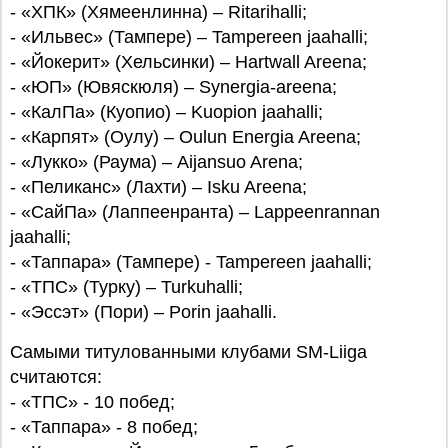
- «ХПК» (Хямеенлинна) – Ritarihalli;
- «Ильвес» (Тампере) – Tampereen jaahalli;
- «Йокерит» (Хельсинки) – Hartwall Areena;
- «ЮП» (Ювяскюля) – Synergia-areena;
- «КалПа» (Куопио) – Kuopion jaahalli;
- «Карпят» (Оулу) – Oulun Energia Areena;
- «Лукко» (Раума) – Aijansuo Arena;
- «Пеликанс» (Лахти) – Isku Areena;
- «СайПа» (Лаппеенранта) – Lappeenrannan
jaahalli;
- «Таппара» (Тампере) - Tampereen jaahalli;
- «ТПС» (Турку) – Turkuhalli;
- «Эссэт» (Пори) – Porin jaahalli.
Самыми титулованными клубами SM-Liiga
считаются:
- «ТПС» - 10 побед;
- «Таппара» - 8 побед;