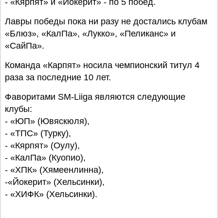
- «Кярпят» и «Йокерит» - по 5 побед.
Лавры победы пока ни разу не достались клубам
«Блюз», «КалПа», «Лукко», «Пеликанс» и
«СайПа».
Команда «Карпят» носила чемпионский титул 4
раза за последние 10 лет.
Фаворитами SM-Liiga являются следующие
клубы:
- «ЮП» (Ювяскюля),
- «ТПС» (Турку),
- «Кярпят» (Оулу),
- «КалПа» (Куопио),
- «ХПК» (Хямеенлинна),
-«Йокерит» (Хельсинки),
- «ХИФК» (Хельсинки).