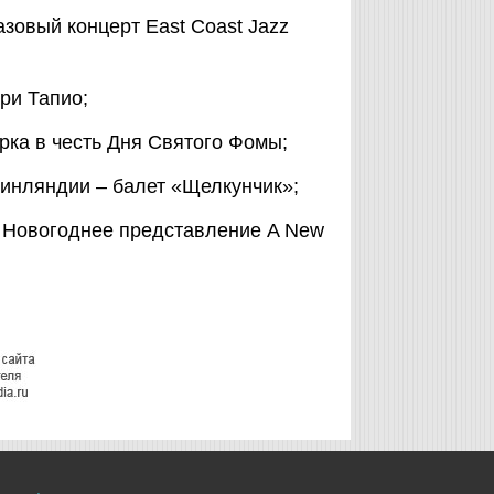
джазовый концерт East Coast Jazz
ари Тапио;
арка в честь Дня Святого Фомы;
 Финляндии – балет «Щелкунчик»;
i – Новогоднее представление A New