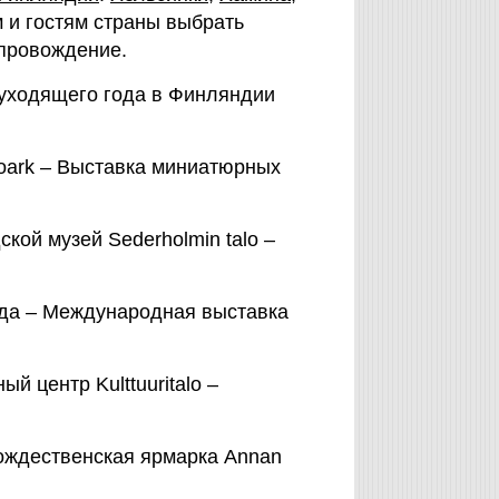
 и гостям страны выбрать
провождение.
 уходящего года в Финляндии
р Noark – Выставка миниатюрных
дской музей Sederholmin talo –
города – Международная выставка
ный центр Kulttuuritalo –
 Рождественская ярмарка Annan