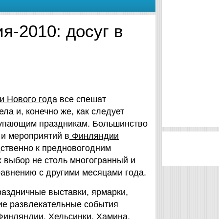
я-2010: досуг в
и Нового года
все спешат
ла и, конечно же, как следует
тупающим праздникам. Большинство
 и мероприятий в
Финляндии
ственно к предновогодним
х выбор не столь многогранный и
равнению с другими месяцами года.
раздничные выставки, ярмарки,
гие развлекательные события
 Финляндии
.
Хельсинки
,
Хамина
,