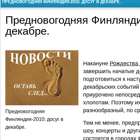
ПРЕДНОВОГОДНЯЯ ФИНЛЯНДИЯ-2010: ДОСУГ В ДЕКАБРЕ.
Предновогодняя Финлянди
декабре.
Накануне
Рождества 
завершить начатые де
подготовиться к нас
декабрьских событий
приурочено непосред
хлопотам. Поэтому и
разнообразный, по с
Предновогодняя
Финляндия-2010: досуг в
Тем не менее, предп
декабре.
шоу, концерты и дру
состоятся в
городах