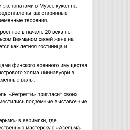
 экспонатами в Музее кукол на
представлены как старинные
ременные творения.
роенное в начале 20 века по
ьсом Векманом своей жене на
тся как летняя гостиница и
зцами финского военного имущества
 смотрового холма Линнавуори в
аменные валы.
пы «Ретретти» пригласит своих
азместились подземные выставочные
ерьмя» в Керимяки, где
ественную мастерскую «Асельма-