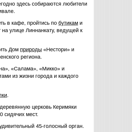
жегодно здесь собираются любители
ивале.
еть в кафе, пройтись по
бутикам
и
т на улице Линнанкату, ведущей к
ить Дом
природы
«Нестори» и
енского региона.
на», «Салама», «Микко» и
тами из жизни города и каждого
лки
.
 деревянную церковь Керимяки
00 сидячих мест.
 удивительный 45-голосный орган.