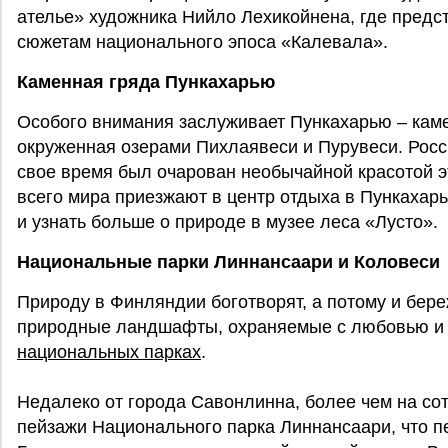
ателье» художника Нийло Лехикойнена, где пред
сюжетам национального эпоса «Калевала».
Каменная гряда Пункахарью
Особого внимания заслуживает Пункахарью – каме
окруженная озерами Пихлаявеси и Пурувеси. Росс
свое время был очарован необычайной красотой это
всего мира приезжают в центр отдыха в Пункахар
и узнать больше о природе в музее леса «Лусто».
Национальные парки Линнансаари и Коловеси
Природу в Финляндии боготворят, а потому и бере
природные ландшафты, охраняемые с любовью и у
национальных парках
.
Недалеко от города Савонлинна, более чем на со
пейзажи Национального парка Линнансаари, что п