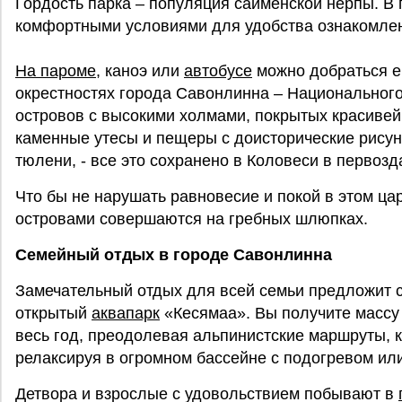
Гордость парка – популяция сайменской нерпы. В 
комфортными условиями для удобства ознакомлен
На пароме
, каноэ или
автобусе
можно добраться е
окрестностях города Савонлинна – Национального
островов с высокими холмами, покрытых красиве
каменные утесы и пещеры с доисторические рису
тюлени, - все это сохранено в Коловеси в первоз
Что бы не нарушать равновесие и покой в этом ца
островами совершаются на гребных шлюпках.
Семейный отдых в городе Савонлинна
Замечательный отдых для всей семьи предложит с
открытый
аквапарк
«Кесямаа». Вы получите массу 
весь год, преодолевая альпинистские маршруты, к
релаксируя в огромном бассейне с подогревом или
Детвора и взрослые с удовольствием побывают в