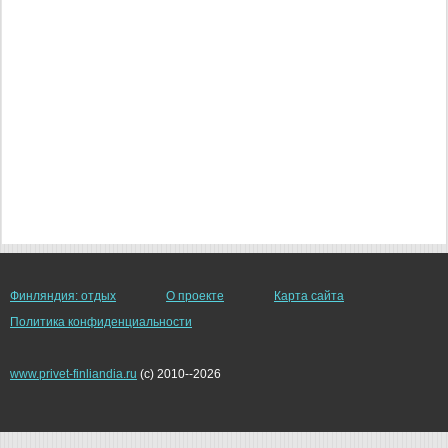
Финляндия: отдых
О проекте
Карта сайта
Политика конфиденциальности
www.privet-finliandia.ru
(c) 2010--2026