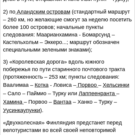
2) по
Аландским островам
(стандартный маршрут
– 260 км, но желающие смогут за неделю посетить
более 100 островов; начальные пункты
следования: Маарианхамина - Бомарсунд –
Кастельхольм – Эккеро...; маршрут обозначен
специальными зелеными знаками);
3) «Королевская дорога» вдоль южного
побережья по пути старинного почтового тракта
(протяженность – 253 км; пункты следования:
Ваалимаа –
Котка
- Ловиса –
Порвоо
–
Хельсинки
– Сало – Паймио – Турку или
Лаппеенранта
–
Хамина
– Порвоо –
Вантаа
– Ханко – Турку –
Уусинкаупунки
).
«Двухколесная» Финляндия предстанет перед
велотуристами во всей своей неповторимой