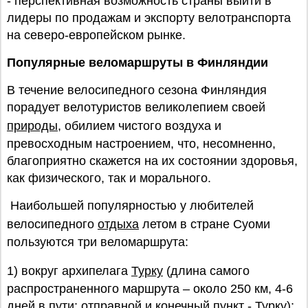
- перспективная возможность страны выйти в
лидеры по продажам и экспорту велотранспорта
на северо-европейском рынке.
Популярные веломаршруты в Финляндии
В течение велосипедного сезона Финляндия
порадует велотуристов великолепием своей
природы
, обилием чистого воздуха и
превосходным настроением, что, несомненно,
благоприятно скажется на их состоянии здоровья,
как физического, так и морального.
Наибольшей популярностью у любителей
велосипедного
отдыха
летом в стране Суоми
пользуются три веломаршрута:
1) вокруг архипелага
Турку
(длина самого
распространенного маршрута – около 250 км, 4-6
дней в пути; отправной и конечный пункт - Турку);