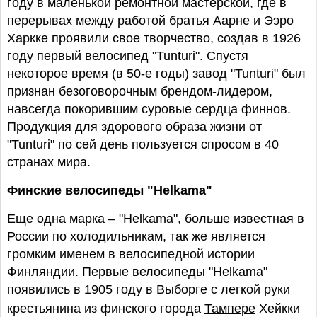
году в маленькой ремонтной мастерской, где в
перерывах между работой братья Аарне и Ээро
Харкке проявили свое творчество, создав в 1926
году первый велосипед "Tunturi". Спустя
некоторое время (в 50-е годы) завод "Tunturi" был
признан безоговорочным брендом-лидером,
навсегда покорившим суровые сердца финнов.
Продукция для здорового образа жизни от
"Tunturi" по сей день пользуется спросом в 40
странах мира.
Финские велосипеды "Helkama"
Еще одна марка – "Helkama", больше известная в
России по холодильникам, так же является
громким именем в велосипедной истории
Финляндии. Первые велосипеды "Helkama"
появились в 1905 году в Выборге с легкой руки
крестьянина из финского города
Тампере
Хейкки