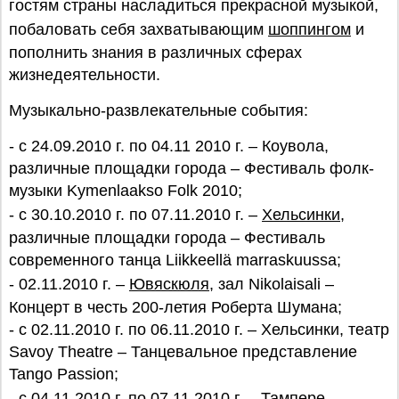
гостям страны насладиться прекрасной музыкой,
побаловать себя захватывающим
шоппингом
и
пополнить знания в различных сферах
жизнедеятельности.
Музыкально-развлекательные события:
- с 24.09.2010 г. по 04.11 2010 г. – Коувола,
различные площадки города – Фестиваль фолк-
музыки Kymenlaakso Folk 2010;
- с 30.10.2010 г. по 07.11.2010 г. –
Хельсинки
,
различные площадки города – Фестиваль
современного танца Liikkeellä marraskuussa;
- 02.11.2010 г. –
Ювяскюля
, зал Nikolaisali –
Концерт в честь 200-летия Роберта Шумана;
- с 02.11.2010 г. по 06.11.2010 г. – Хельсинки, театр
Savoy Theatre – Танцевальное представление
Tango Passion;
- с 04.11.2010 г. по 07.11.2010 г. –
Тампере
,