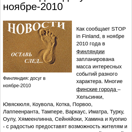
ноябре-2010
Как сообщает STOP
in Finland, в ноябре
2010 года в
Финляндии
запланирована
масса интересных
событий разного
Финляндия: досуг в
характера. Многие
ноябре-2010
финские города
–
Хельсинки,
Ювяскюля, Коувола, Котка, Порвоо,
Лаппеенранта, Тампере, Варкаус, Иматра, Турку,
Оулу, Хямеенлинна, Сейняйоки, Хамина и Куопио
- с радостью предоставят возможность жителям и