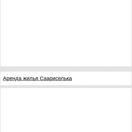
Аренда жилья Саариселька