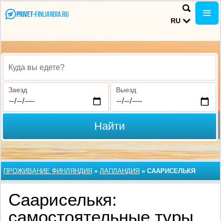
RU
Куда вы едете?
Заезд
Выезд
Найти
ПРОЖИВАНИЕ ФИНЛЯНДИЯ
»
ЛАПЛАНДИЯ
»
СААРИСЕЛЬКЯ
Саариселькя:
самостоятельные туры