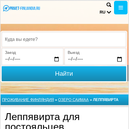
RU
Куда вы едете?
Заезд
Выезд
Найти
ПРОЖИВАНИЕ ФИНЛЯНДИЯ
»
ОЗЕРО САИМАА
»
ЛЕППЯВИРТА
Леппявирта для
постояльцев