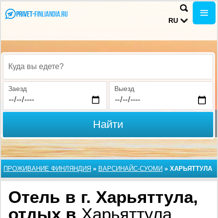
RU
Куда вы едете?
Заезд
Выезд
Найти
ПРОЖИВАНИЕ ФИНЛЯНДИЯ
»
ВАРСИНАЙС-СУОМИ
»
ХАРЬЯТТУЛА
Отель в г. Харьяттула,
отдых в
Харьяттула