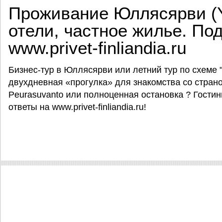
Проживание Юллясярви (Yl
отели, частное жилье. По
www.privet-finliandia.ru
Бизнес-тур в Юллясярви или летний тур по схеме
двухдневная «прогулка» для знакомства со стран
Peurasuvanto или полноценная остановка ? Гости
ответы на www.privet-finliandia.ru!