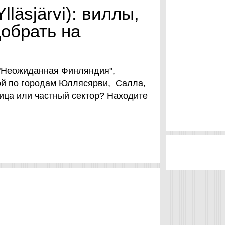
läsjärvi): виллы,
добрать на
 "Неожиданная Финляндия",
ой по городам Юллясярви, Салла,
ница или частный сектор? Находите