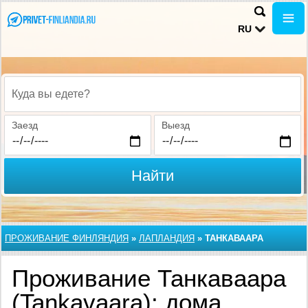
RU
Куда вы едете?
Заезд
Выезд
Найти
ПРОЖИВАНИЕ ФИНЛЯНДИЯ
»
ЛАПЛАНДИЯ
»
ТАНКАВААРА
Проживание Танкаваара
(Tankavaara): дома,