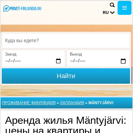
RU
Куда вы едете?
Заезд
Выезд
Найти
ПРОЖИВАНИЕ ФИНЛЯНДИЯ
»
ЛАПЛАНДИЯ
»
MÄNTYJÄRVI
Аренда жилья Mäntyjärvi:
цены на квартиры и